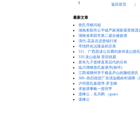
返回首页
最新文章
曾氏寻根问祖
湖南耒阳市公平镇严家洲新屋里闻茂
湖南省耒阳市第二届合修族谱
清代-花县吉迳曾镇行状
寻找怀化沅陵县的宗亲
311、广西昌读公后裔到泉州龙山曾氏大
310-龙山血脉 首回祖庭
曾布九子曾䋖直系后代的分布
临川谭峰曾氏族谱序(林环)
江西省赣州市于都县庐山岗脑组曾氏
309--热烈祝贺广东清远榄岭村鼎降（臣
泸州曾氏族谱序-罗圭峰
求族谱事略一曾同亨
道峰公，名兴鹳 （guan）
道峰公